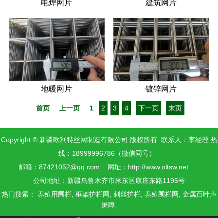
电焊网片
建筑网片
地暖网片
镀锌网片
首页
上一页
1
2
3
4
下一页
末页
Copyright © 新疆欧利特丝网制造有限公司 版权所有 联系人：李经理 热
线：18999996786（微信同号）
邮箱：87421052@qq.com 网址：
http://www.oltsw.net
公司地址：新疆乌鲁木齐市米东区康庄东路1195号
热门搜索：
养殖用围栏,
框架护栏网,
刺丝护栏,
养殖围栏网,
金属百叶声
屏障,