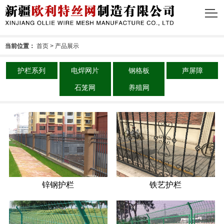
当前位置：
首页
>
产品展示
护栏系列
电焊网片
钢格板
声屏障
石笼网
养殖网
锌钢护栏
铁艺护栏